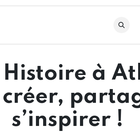
Nos salles
Nos événements
Découvrir
Infos pra
 Histoire à At
 créer, partag
s’inspirer !